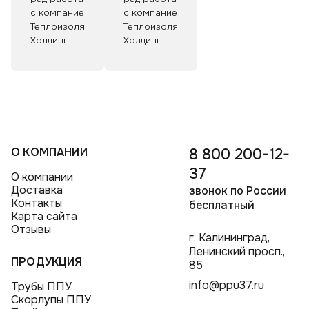
ваш профессионализм
вовремя
с компанией
с компанией
и преданность
поставляется,
Теплоизоляция-
Теплоизоляция-
в обеспечении
а также
Холдинг.
Холдинг.
наших
компания
Они предоставили
Они предоставили
потребностей.
гибко
мне отличные
мне отличные
подходит
товары
товары
к нашим
и хорошее
и хорошее
требованиям.
обслуживание.
обслуживание.
Мы уверены
Я рекомендую
Я рекомендую
в качестве
сотрудничество
сотрудничество
продукции
О КОМПАНИИ
8 800 200-12-
с этой
с этой
и рекомендуем
компанией
компанией
37
О компании
«Теплоизоляция-
всем,
всем,
Доставка
звонок по России
Холдинг»
кто ищет
кто ищет
Контакты
бесплатный
в качестве
надёжного
надёжного
Карта сайта
надёжного
партнёра!
партнёра!
Отзывы
делового
г. Калининград,
партнёра.
Ленинский просп.,
ПРОДУКЦИЯ
85
info@ppu37.ru
Трубы ППУ
Скорлупы ППУ