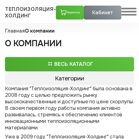
ТЕПЛОИЗОЛЯЦИЯ-
Кабинет
Корзина
ХОЛДИНГ
Главная
О компании
О КОМПАНИИ
ВЕСЬ КАТАЛОГ
Категории
Компания "Теплоизоляция-Холдинг" была основана в
Трубы ППУ
2008 году с целью предложить рынку
высококачественные и доступные по цене скорлупы.
Скорлупы ППУ
В своем первом году работы компания активно
Тройники стальные с шаровым краном воздушника ППУ
развивалась, стремясь к обеспечению клиентов
Скорлупа пенополиуретановая в оцинкованном кожухе
Скорлупа пенополиуретановая с покрытием армофол-армиро­ванной алюминиевой фольгой
Скорлупа пенополиуретановая с покрытием крафт-бумагой
Скорлупа пенополиуретановая с покрытием пергамин
Скорлупа пенополиуретановая с покрытием стеклопластиком
Скорлупа пенополиуретановая с покрытием фольгой
инновационными теплоизоляционными
Тройники стальные ППУ
Тройники ППУ в оцинкованной оболочке с шаровым краном воздушника
Тройники ППУ в полиэтиленовой оболочке с шаровым краном воздушника
материалами.
Переходы ППУ
Тройники ППУ в полиэтиленовой оболочке
Уже в 2009 году "Теплоизоляция-Холдинг" стала