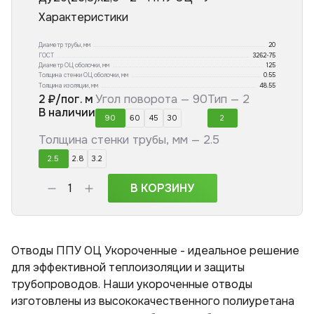
Характеристики
Диаметр трубы, мм
20
ГОСТ
3262-75
Диаметр ОЦ оболочки, мм
125
Толщина стенки ОЦ оболочки, мм
0.55
Толщина изоляции, мм
48.55
2
₽/пог. м
Угол поворота —
90
Тип —
2
В наличии
90
60
45
30
2
Толщина стенки трубы, мм —
2.5
2.5
2.8
3.2
В КОРЗИНУ
Отводы ППУ ОЦ Укороченные - идеальное решение
для эффективной теплоизоляции и защиты
трубопроводов. Наши укороченные отводы
изготовлены из высококачественного полиуретана