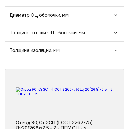
Тройники стальные ППУ
Тройники ППУ в оцинкованной оболочке с шаровым краном воздушника
Тройники ППУ в полиэтиленовой оболочке с шаровым краном воздушника
Диаметр ОЦ оболочки, мм
Переходы ППУ
Тройники ППУ в полиэтиленовой оболочке
Отводы стальные ППУ
Переходы ППУ в полиэтиленовой оболочке
Толщина стенки ОЦ оболочки, мм
Толщина изоляции, мм
Отвод 90, Ст 3СП (ГОСТ 3262-75)
Ду20(26,8)x2,5 - 2 - ППУ ОЦ - У