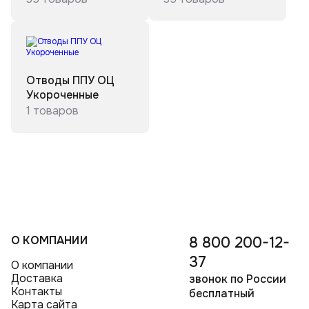
Тройники ППУ в полиэтиленовой оболочке
Отводы стальные ППУ
Переходы ППУ в полиэтиленовой оболочке
Отводы ППУ ОЦ
Укороченные
1 товаров
О КОМПАНИИ
8 800 200-12-
37
О компании
Доставка
звонок по России
Контакты
бесплатный
Карта сайта