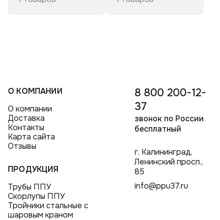
Тройники ППУ в полиэтиленовой оболочке
Отводы стальные ППУ
Переходы ППУ в полиэтиленовой оболочке
О КОМПАНИИ
8 800 200-12-
37
О компании
Доставка
звонок по России
Контакты
бесплатный
Карта сайта
Отзывы
г. Калининград,
Ленинский просп.,
ПРОДУКЦИЯ
85
info@ppu37.ru
Трубы ППУ
Скорлупы ППУ
Тройники стальные с
шаровым краном