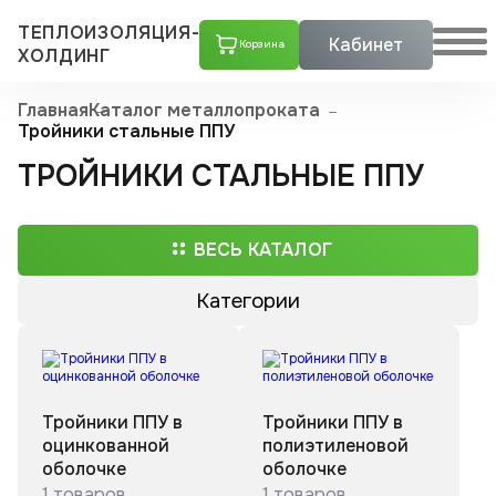
ТЕПЛОИЗОЛЯЦИЯ-
Кабинет
Корзина
ХОЛДИНГ
Главная
Каталог металлопроката
Тройники стальные ППУ
ТРОЙНИКИ СТАЛЬНЫЕ ППУ
ВЕСЬ КАТАЛОГ
Категории
Трубы ППУ
Скорлупы ППУ
Тройники ППУ в
Тройники ППУ в
Тройники стальные с шаровым краном воздушника ППУ
Скорлупа пенополиуретановая в оцинкованном кожухе
Скорлупа пенополиуретановая с покрытием армофол-армиро­ванной алюминиевой фольгой
Скорлупа пенополиуретановая с покрытием крафт-бумагой
Скорлупа пенополиуретановая с покрытием пергамин
Скорлупа пенополиуретановая с покрытием стеклопластиком
Скорлупа пенополиуретановая с покрытием фольгой
оцинкованной
полиэтиленовой
Тройники стальные ППУ
оболочке
оболочке
Тройники ППУ в оцинкованной оболочке с шаровым краном воздушника
Тройники ППУ в полиэтиленовой оболочке с шаровым краном воздушника
1 товаров
1 товаров
Переходы ППУ